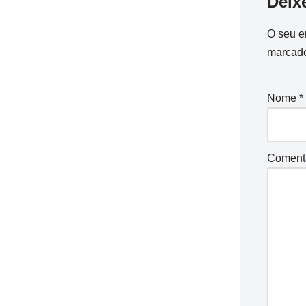
Deix
O seu e
marcad
Nome
*
Coment