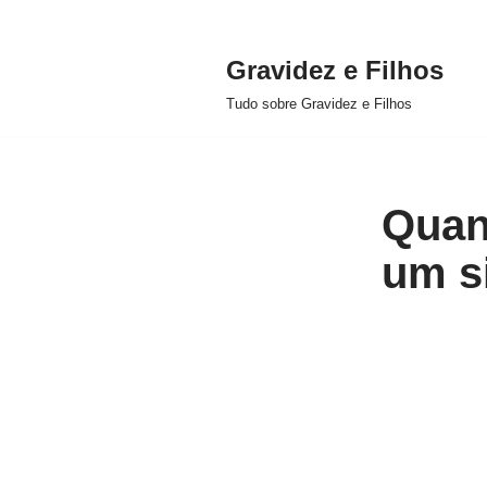
Gravidez e Filhos
Pular
Tudo sobre Gravidez e Filhos
para
o
conteúdo
Quan
um si