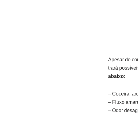
Apesar do cor
trará possív
abaixo:
– Coceira, ard
– Fluxo amare
– Odor desag