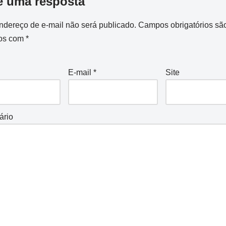
e uma resposta
ndereço de e-mail não será publicado.
Campos obrigatórios sã
os com
*
E-mail
*
Site
ário