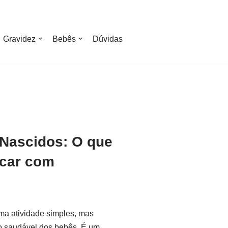
Gravidez
Bebês
Dúvidas
Nascidos: O que
icar com
uma atividade simples, mas
o saudável dos bebês. É um