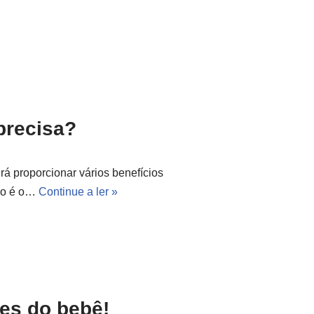
precisa?
á proporcionar vários benefícios
ão é o…
Continue a ler »
zes do bebê!