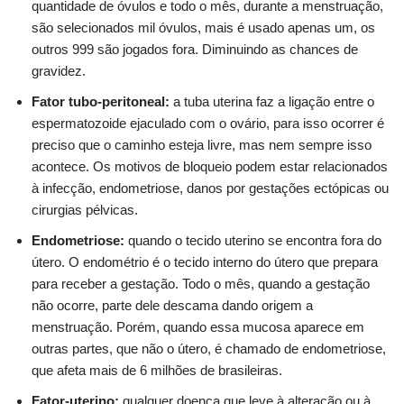
quantidade de óvulos e todo o mês, durante a menstruação,
são selecionados mil óvulos, mais é usado apenas um, os
outros 999 são jogados fora. Diminuindo as chances de
gravidez.
Fator tubo-peritoneal:
a tuba uterina faz a ligação entre o
espermatozoide ejaculado com o ovário, para isso ocorrer é
preciso que o caminho esteja livre, mas nem sempre isso
acontece. Os motivos de bloqueio podem estar relacionados
à infecção, endometriose, danos por gestações ectópicas ou
cirurgias pélvicas.
Endometriose:
quando o tecido uterino se encontra fora do
útero. O endométrio é o tecido interno do útero que prepara
para receber a gestação. Todo o mês, quando a gestação
não ocorre, parte dele descama dando origem a
menstruação. Porém, quando essa mucosa aparece em
outras partes, que não o útero, é chamado de endometriose,
que afeta mais de 6 milhões de brasileiras.
Fator-uterino:
qualquer doença que leve à alteração ou à