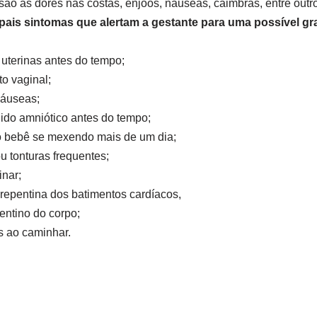
são as dores nas costas, enjoos, náuseas, câimbras, entre out
ipais sintomas que alertam a gestante para uma possível gr
uterinas antes do tempo;
o vaginal;
náuseas;
uido amniótico antes do tempo;
 o bebê se mexendo mais de um dia;
 tonturas frequentes;
inar;
repentina dos batimentos cardíacos,
entino do corpo;
s ao caminhar.