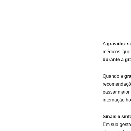
A
gravidez s
médicos, que
durante a gr
Quando a
gr
recomendaçõe
passar maior 
internação ho
Sinais e sin
Em sua gestaç