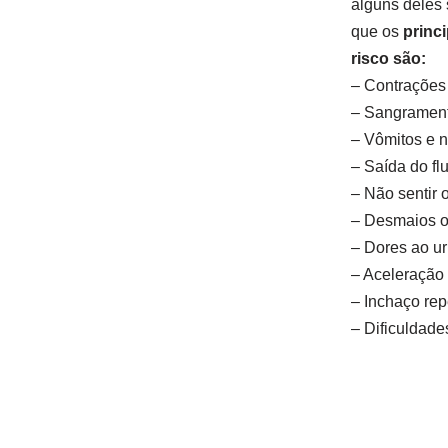
alguns deles 
que os
princ
risco
são:
– Contrações 
– Sangrament
– Vômitos e 
– Saída do fl
– Não sentir
– Desmaios ou
– Dores ao ur
– Aceleração 
– Inchaço rep
– Dificuldade