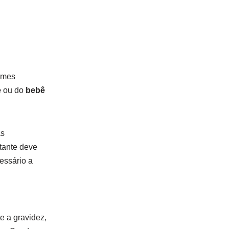
xames
e
ou do
bebê
as
tante deve
essário a
e a gravidez,