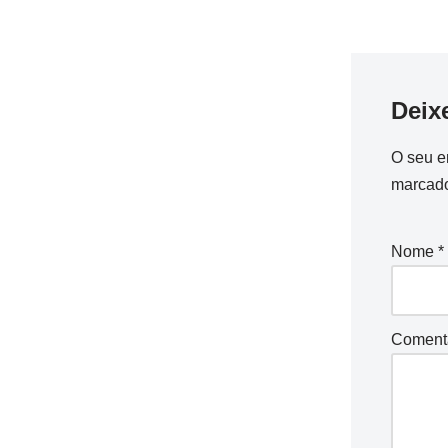
Deix
O seu e
marcad
Nome
*
Coment