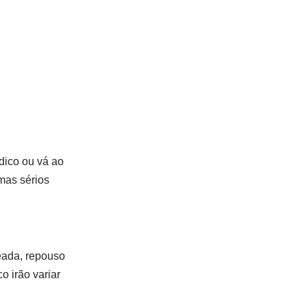
dico ou vá ao
mas sérios
eada, repouso
o irão variar