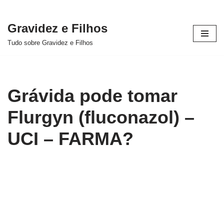
Gravidez e Filhos
Pular
Tudo sobre Gravidez e Filhos
para
o
conteúdo
Grávida pode tomar
Flurgyn (fluconazol) –
UCI – FARMA?