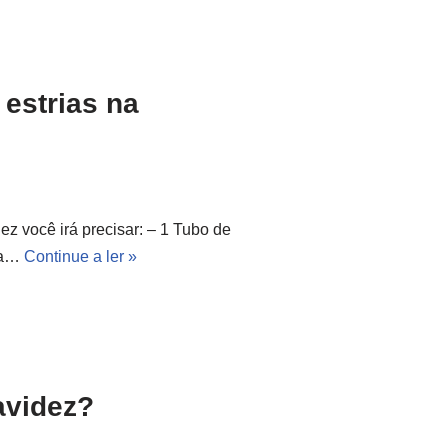
 estrias na
ez você irá precisar: – 1 Tubo de
vea…
Continue a ler »
avidez?