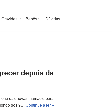
Gravidez
Bebês
Dúvidas
grecer depois da
aioria das novas mamães, para
o longo dos 9…
Continue a ler »