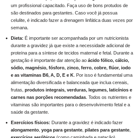
um profissional capacitado. Faça uso de bons protudos de
são destinados para gestantes. Caso você já possua
celulite, é indicado fazer a drenagem linfática duas vezes por
semana.
Dieta:
É importante ser acompanhada por um nutricionista
durante a gravidez já que existe a necessidade adicional de
proteína para a síntese de tecidos maternal e fetal. Durante a
gestação é importante dar atenção ao
ácido fólico, cálcio,
sódio, magnésio, fósforo, zinco, ferro, cobre, flúor, iodo
e as vitaminas B6, A, D, E e K
. Por isso é fundamental uma
alimentação diversificada e balanceada que inclua cereais,
frutas,
produtos integrais, verduras, legumes, laticínios e
carnes nas porções recomendadas
. Todos os nutrientes e
vitaminas são importantes para o desenvolvimento fetal e a
saúde da gestante.
Exercícios físicos:
Durante a gravidez é indicado fazer
alongamento
,
yoga para gestante
,
pilates para gestante
,
exercícios aeróbicos
(como caminhada e natação),