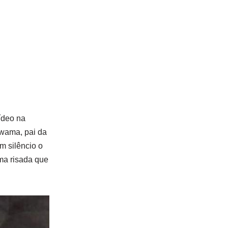
ídeo na
Iwama, pai da
m silêncio o
ma risada que