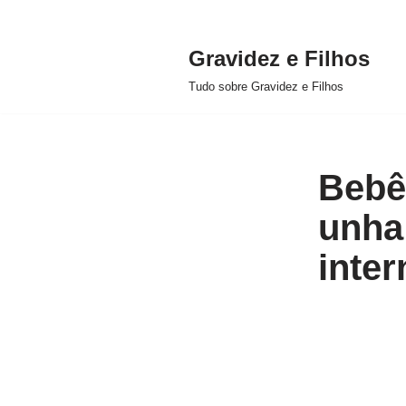
Gravidez e Filhos
Pular
Tudo sobre Gravidez e Filhos
para
o
conteúdo
Bebê 
unha 
inter