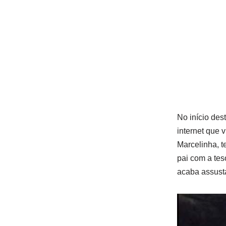
No início de
internet que 
Marcelinha, t
pai com a te
acaba assusta