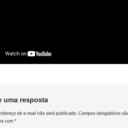
e uma resposta
ndereço de e-mail não será publicado.
Campos obrigatórios sã
os com
*