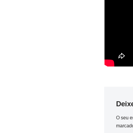
Deix
O seu e
marcad