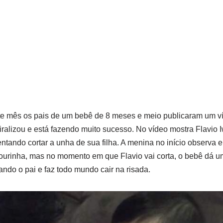
ste mês os pais de um bebê de 8 meses e meio publicaram um v
viralizou e está fazendo muito sucesso. No vídeo mostra Flavio 
entando cortar a unha de sua filha. A menina no início observa e
sourinha, mas no momento em que Flavio vai corta, o bebê dá u
ndo o pai e faz todo mundo cair na risada.